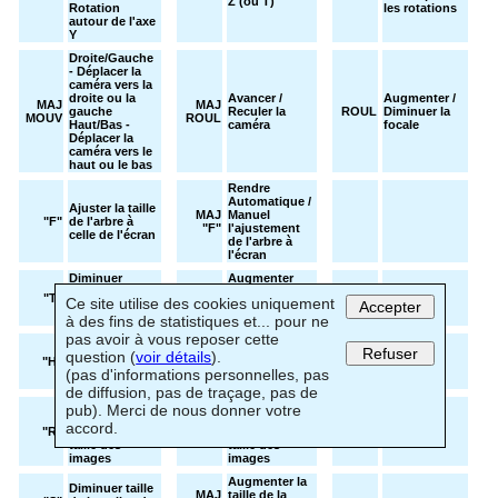
Z (ou T)
Rotation
les rotations
autour de l'axe
Y
Droite/Gauche
- Déplacer la
caméra vers la
droite ou la
Avancer /
Augmenter /
MAJ
MAJ
gauche
Reculer la
ROUL
Diminuer la
MOUV
ROUL
Haut/Bas -
caméra
focale
Déplacer la
caméra vers le
haut ou le bas
Rendre
Automatique /
Ajuster la taille
MAJ
Manuel
"F"
de l'arbre à
"F"
l'ajustement
celle de l'écran
de l'arbre à
l'écran
Diminuer
Augmenter
l'extension
MAJ
l'extension
"T"
Ce site utilise des cookies uniquement
temporelle de
"T"
temporelle de
Accepter
l'arbre
l'arbre
à des fins de statistiques et... pour ne
pas avoir à vous reposer cette
Diminuer
Augmenter
Refuser
l'extension
MAJ
l'extension
question (
voir détails
).
"H"
horizontale de
"H"
horizontale de
(pas d'informations personnelles, pas
l'arbre
l'arbre
de diffusion, pas de traçage, pas de
Diminuer le
Augmenter le
pub). Merci de nous donner votre
rayon des
rayon des
MAJ
accord.
"R"
sphères ou la
sphères ou la
"R"
taille des
taille des
images
images
Augmenter la
Diminuer taille
MAJ
taille de la